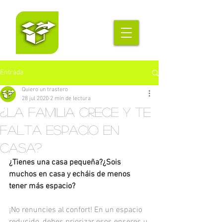
Entrada
Quiero un trastero
28 jul 2020
2 min de lectura
¿La familia crece y te
falta espacio en
casa?
¿Tienes una casa pequeña?¿Sois 
muchos en casa y echáis de menos 
tener más espacio?
¡No renuncies al confort! En un espacio 