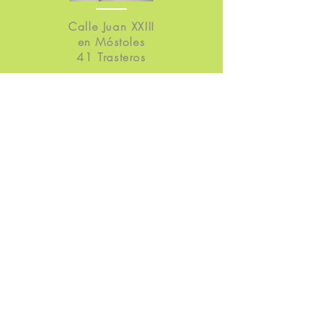
Calle Juan XXIII
en Móstoles
41 Trasteros
VER
Calle Viena (Móstoles)
3ª Fase
49 Trasteros
VER