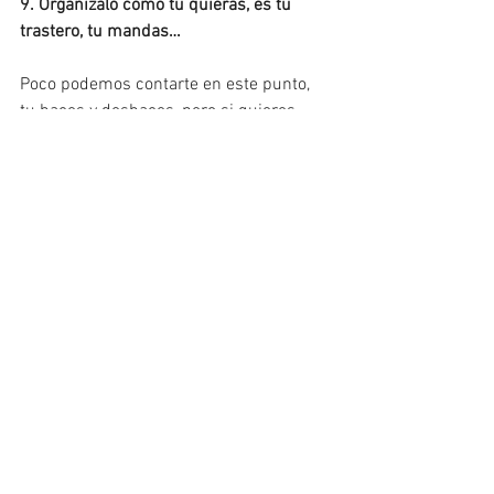
9. Organízalo como tu quieras, es tu 
trastero, tu mandas…
Poco podemos contarte en este punto, 
tu haces y deshaces, pero si quieres 
unos consejos de cómo organizar tu 
trastero, te puede interesar este post
“Consejos para organizar tu trastero”
 .
Si estás buscando un trastero, no dudes 
en ponerte en contacto con nuestros 
asesores. Estaremos encantados de 
atenderte e incluso enseñarte nuestra 
oferta de trasteros. 
Contacta con 
nosotros.