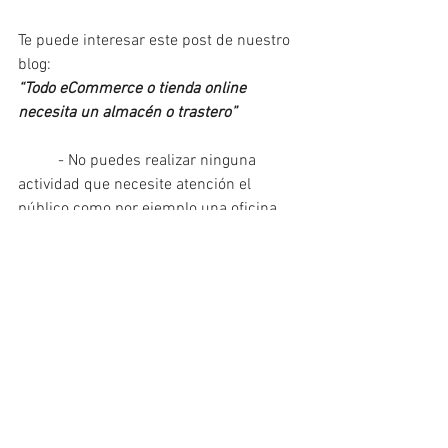
Te puede interesar este post de nuestro 
blog:
“Todo eCommerce o tienda online 
necesita un almacén o trastero”
- No puedes realizar ninguna 
actividad que necesite atención el 
público como por ejemplo una oficina, 
taller o academia de enseñanza porque 
la administración no te daría la licencia 
de funcionamiento y carecerías de 
ciertas instalaciones esenciales exigidas 
para este tipo de actividades.
Si estás prensando en comprar un 
trastero, esperamos que este post te 
haya resuelto alguna de las dudas, pero 