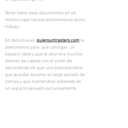
Tener todos esos documentos en un 
mismo lugar facilita enormemente dicho 
trabajo.
En definitiva en 
quierountrastero.com
 te 
asesoramos para  que consigas  un 
espacio ideal y que te ahorrara muchos 
dolores de cabeza con el sinfín de 
documentación que una empresa tiene 
que guardar durante un largo periodo de 
tiempo y que mantendrás ordenado en 
un espacio pensado exclusivamente 
para ello.
Si quieres saber mas o preguntar por 
las condiciones rellena el 
formulario
y 
nosotros nos pondremos en contacto 